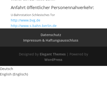
Anfahrt öffentlicher Personennahverkehr:
U-Bahnstation Schlesisches Tor
http://www.bvg.de
http://www.s-bahn-berlin.de
Datenschutz
Impressum & Haftungsausschluss
Designed by
Elegant Themes
| Powered by
WordPress
Deutsch
English
(
Englisch
)