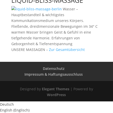
LIQUID-BLISS-MASSAGE
Wasser –
Hauptbestandteil & wichtigstes
Kommunikationsmedium unseres Körpers.
Fließende, dreidimensionale Bewegungen im 34° C
warmen Wasser bringen Geist & Gefühl in eine
tiefgehende Harmonie. Erfahrungen von
Geborgenheit & Tiefenentspannung
UNSERE MASSAGEN –
Zur Gesamtübersicht
Datenschutz
Impressum & Haftungsausschluss
Designed by
Elegant Themes
| Powered by
WordPress
Deutsch
English
(
Englisch
)